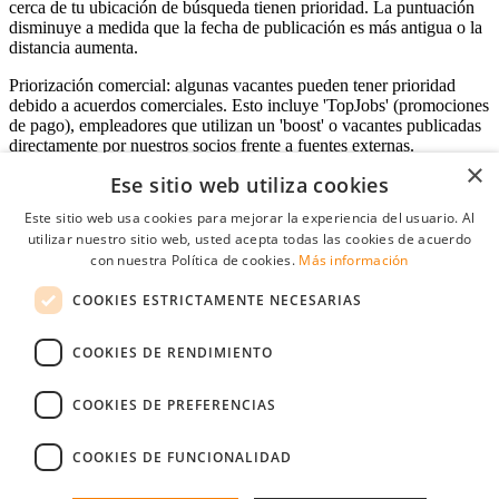
cerca de tu ubicación de búsqueda tienen prioridad. La puntuación
disminuye a medida que la fecha de publicación es más antigua o la
distancia aumenta.
Priorización comercial: algunas vacantes pueden tener prioridad
debido a acuerdos comerciales. Esto incluye 'TopJobs' (promociones
de pago), empleadores que utilizan un 'boost' o vacantes publicadas
directamente por nuestros socios frente a fuentes externas.
×
Ese sitio web utiliza cookies
Este sitio web usa cookies para mejorar la experiencia del usuario. Al
Acceso empresas
utilizar nuestro sitio web, usted acepta todas las cookies de acuerdo
con nuestra Política de cookies.
Más información
E-mail
*
COOKIES ESTRICTAMENTE NECESARIAS
Contraseña
COOKIES DE RENDIMIENTO
Recordarme
¿Olvidó su contraseña
Conectarse
COOKIES DE PREFERENCIAS
Registro gratuito empresas
COOKIES DE FUNCIONALIDAD
Puede acceder a StudentJob si ha creado una cuenta como empresa.