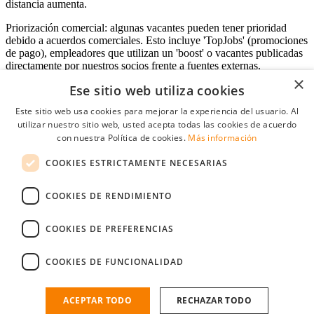
distancia aumenta.
Priorización comercial: algunas vacantes pueden tener prioridad
debido a acuerdos comerciales. Esto incluye 'TopJobs' (promociones
de pago), empleadores que utilizan un 'boost' o vacantes publicadas
directamente por nuestros socios frente a fuentes externas.
×
Ese sitio web utiliza cookies
Este sitio web usa cookies para mejorar la experiencia del usuario. Al
Acceso empresas
utilizar nuestro sitio web, usted acepta todas las cookies de acuerdo
con nuestra Política de cookies.
Más información
E-mail
*
COOKIES ESTRICTAMENTE NECESARIAS
Contraseña
COOKIES DE RENDIMIENTO
Recordarme
¿Olvidó su contraseña
Conectarse
COOKIES DE PREFERENCIAS
Registro gratuito empresas
COOKIES DE FUNCIONALIDAD
Puede acceder a StudentJob si ha creado una cuenta como empresa.
Encuentre al candidato perfecto a tan sólo un par de clicks
ACEPTAR TODO
RECHAZAR TODO