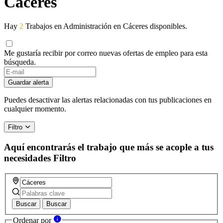
Cáceres
Hay
2
Trabajos en Administración en Cáceres disponibles.
Me gustaría recibir por correo nuevas ofertas de empleo para esta
búsqueda.
If
you
Guardar alerta
are
a
Puedes desactivar las alertas relacionadas con tus publicaciones en
human,
cualquier momento.
ignore
this
Filtro
field
Aquí encontrarás el trabajo que más se acople a tus
necesidades
Filtro
Buscar
Buscar
Ordenar por