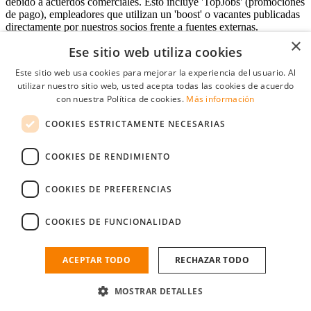
debido a acuerdos comerciales. Esto incluye 'TopJobs' (promociones
de pago), empleadores que utilizan un 'boost' o vacantes publicadas
directamente por nuestros socios frente a fuentes externas.
×
Ese sitio web utiliza cookies
Este sitio web usa cookies para mejorar la experiencia del usuario. Al
Acceso empresas
utilizar nuestro sitio web, usted acepta todas las cookies de acuerdo
con nuestra Política de cookies.
Más información
E-mail
*
COOKIES ESTRICTAMENTE NECESARIAS
Contraseña
COOKIES DE RENDIMIENTO
Recordarme
¿Olvidó su contraseña
Conectarse
COOKIES DE PREFERENCIAS
Registro gratuito empresas
COOKIES DE FUNCIONALIDAD
Puede acceder a StudentJob si ha creado una cuenta como empresa.
Encuentre al candidato perfecto a tan sólo un par de clicks
ACEPTAR TODO
RECHAZAR TODO
¿No tiene una cuenta de empresa?
MOSTRAR DETALLES
Regístrese gratis