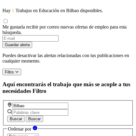
Hay
1
Trabajos en Educación en Bilbao disponibles.
Me gustaría recibir por correo nuevas ofertas de empleo para esta
búsqueda.
If
you
Guardar alerta
are
a
Puedes desactivar las alertas relacionadas con tus publicaciones en
human,
cualquier momento.
ignore
this
Filtro
field
Aquí encontrarás el trabajo que más se acople a tus
necesidades
Filtro
Buscar
Buscar
Ordenar por