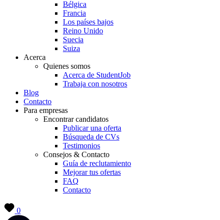
Bélgica
Francia
Los países bajos
Reino Unido
Suecia
Suiza
Acerca
Quienes somos
Acerca de StudentJob
Trabaja con nosotros
Blog
Contacto
Para empresas
Encontrar candidatos
Publicar una oferta
Búsqueda de CVs
Testimonios
Consejos & Contacto
Guía de reclutamiento
Mejorar tus ofertas
FAQ
Contacto
0