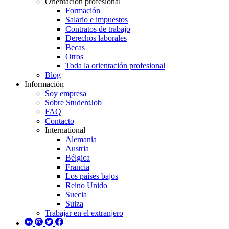
Orientación profesional
Formación
Salario e impuestos
Contratos de trabajo
Derechos laborales
Becas
Otros
Toda la orientación profesional
Blog
Información
Soy empresa
Sobre StudentJob
FAQ
Contacto
International
Alemania
Austria
Bélgica
Francia
Los países bajos
Reino Unido
Suecia
Suiza
Trabajar en el extranjero