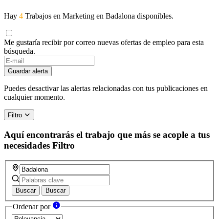
Hay
4
Trabajos en Marketing en Badalona disponibles.
Me gustaría recibir por correo nuevas ofertas de empleo para esta
búsqueda.
If
you
Guardar alerta
are
a
Puedes desactivar las alertas relacionadas con tus publicaciones en
human,
cualquier momento.
ignore
this
Filtro
field
Aquí encontrarás el trabajo que más se acople a tus
necesidades
Filtro
Buscar
Buscar
Ordenar por