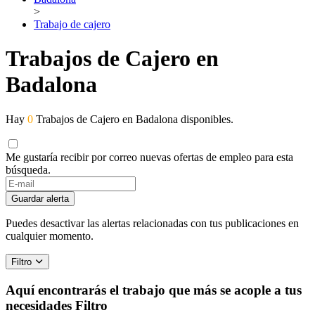
>
Trabajo de cajero
Trabajos de Cajero en
Badalona
Hay
0
Trabajos de Cajero en Badalona disponibles.
Me gustaría recibir por correo nuevas ofertas de empleo para esta
búsqueda.
If
you
Guardar alerta
are
a
Puedes desactivar las alertas relacionadas con tus publicaciones en
human,
cualquier momento.
ignore
this
Filtro
field
Aquí encontrarás el trabajo que más se acople a tus
necesidades
Filtro