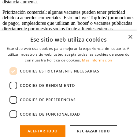
distancia aumenta.
Priorización comercial: algunas vacantes pueden tener prioridad
debido a acuerdos comerciales. Esto incluye 'TopJobs' (promociones
de pago), empleadores que utilizan un 'boost' o vacantes publicadas
directamente por nuestros socios frente a fuentes externas.
×
Ese sitio web utiliza cookies
Este sitio web usa cookies para mejorar la experiencia del usuario. Al
Acceso empresas
utilizar nuestro sitio web, usted acepta todas las cookies de acuerdo
con nuestra Política de cookies.
Más información
E-mail
*
COOKIES ESTRICTAMENTE NECESARIAS
Contraseña
COOKIES DE RENDIMIENTO
Recordarme
¿Olvidó su contraseña
Conectarse
COOKIES DE PREFERENCIAS
Registro gratuito empresas
COOKIES DE FUNCIONALIDAD
Puede acceder a StudentJob si ha creado una cuenta como empresa.
Encuentre al candidato perfecto a tan sólo un par de clicks
ACEPTAR TODO
RECHAZAR TODO