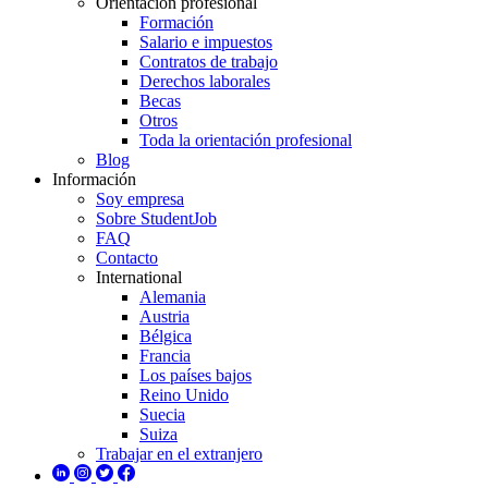
Orientación profesional
Formación
Salario e impuestos
Contratos de trabajo
Derechos laborales
Becas
Otros
Toda la orientación profesional
Blog
Información
Soy empresa
Sobre StudentJob
FAQ
Contacto
International
Alemania
Austria
Bélgica
Francia
Los países bajos
Reino Unido
Suecia
Suiza
Trabajar en el extranjero