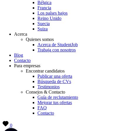
Bélgica
Francia
Los países bajos
Reino Unido
Suecia
Suiza
Acerca
Quienes somos
Acerca de StudentJob
Trabaja con nosotros
Blog
Contacto
Para empresas
Encontrar candidatos
Publicar una oferta
Búsqueda de CVs
Testimonios
Consejos & Contacto
Guía de reclutamiento
Mejorar tus ofertas
FAQ
Contacto
0