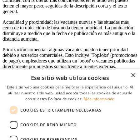
coinciden con la oferta. Las coincidencias en el título del puesto
tienen el mayor peso, seguidas de la descripción corta y el texto
general.
Actualidad y proximidad: las vacantes nuevas y las situadas más
cerca de tu ubicación de búsqueda tienen prioridad. La puntuación
disminuye a medida que la fecha de publicación es más antigua o la
distancia aumenta.
Priorización comercial: algunas vacantes pueden tener prioridad
debido a acuerdos comerciales. Esto incluye 'TopJobs' (promociones
de pago), empleadores que utilizan un 'boost' o vacantes publicadas
directamente por nuestros socios frente a fuentes externas.
×
Ese sitio web utiliza cookies
Este sitio web usa cookies para mejorar la experiencia del usuario. Al
Acceso empresas
utilizar nuestro sitio web, usted acepta todas las cookies de acuerdo
con nuestra Política de cookies.
Más información
E-mail
*
COOKIES ESTRICTAMENTE NECESARIAS
Contraseña
COOKIES DE RENDIMIENTO
Recordarme
¿Olvidó su contraseña
Conectarse
COOKIES DE PREFERENCIAS