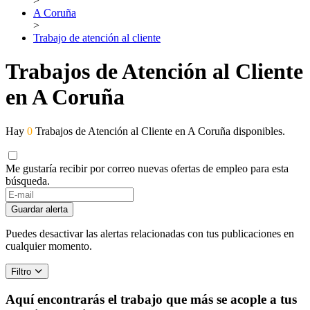
>
A Coruña
>
Trabajo de atención al cliente
Trabajos de Atención al Cliente
en A Coruña
Hay
0
Trabajos de Atención al Cliente en A Coruña disponibles.
Me gustaría recibir por correo nuevas ofertas de empleo para esta
búsqueda.
If
you
Guardar alerta
are
a
Puedes desactivar las alertas relacionadas con tus publicaciones en
human,
cualquier momento.
ignore
this
Filtro
field
Aquí encontrarás el trabajo que más se acople a tus