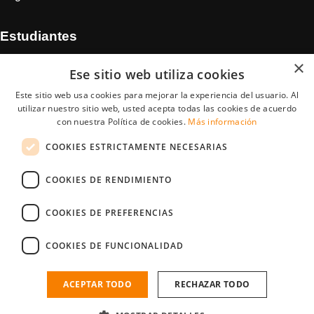
Estudiantes
×
Regístrate
Ese sitio web utiliza cookies
Tips para Candidatos/as
Este sitio web usa cookies para mejorar la experiencia del usuario. Al
utilizar nuestro sitio web, usted acepta todas las cookies de acuerdo
Encuentra trabajo para estudiantes
con nuestra Política de cookies.
Más información
COOKIES ESTRICTAMENTE NECESARIAS
Encuentra trabajo durante vacaciones
Encuentra prácticas en empresa
COOKIES DE RENDIMIENTO
Encuentra trabajo en el extranjero
COOKIES DE PREFERENCIAS
COOKIES DE FUNCIONALIDAD
StudentJob International es una compañía subsidiaria de
YoungCapital • © 2026 • Todos los derechos reservados •
Términos de
ACEPTAR TODO
RECHAZAR TODO
uso
•
Politica de privacidad
StudentJob ES score
4.0 - 75 reviews