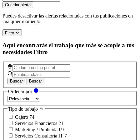
you
Guardar alerta
are
a
Puedes desactivar las alertas relacionadas con tus publicaciones en
human,
cualquier momento.
ignore
this
Filtro
field
Aquí encontrarás el trabajo que más se acople a tus
necesidades
Filtro
Buscar
Buscar
Ordenar por
Tipo de trabajo
Cajero
74
Servicios Financieros
21
Marketing / Publicidad
9
Servicios Consultoría IT
7