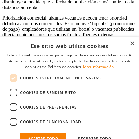
disminuye a medida que la fecha de publicación es más antigua o la
distancia aumenta.
Priorización comercial: algunas vacantes pueden tener prioridad
debido a acuerdos comerciales. Esto incluye 'TopJobs' (promociones
de pago), empleadores que utilizan un 'boost' o vacantes publicadas
directamente por nuestros socios frente a fuentes externas.
×
Ese sitio web utiliza cookies
Este sitio web usa cookies para mejorar la experiencia del usuario. Al
Acceso empresas
utilizar nuestro sitio web, usted acepta todas las cookies de acuerdo
con nuestra Política de cookies.
Más información
E-mail
*
COOKIES ESTRICTAMENTE NECESARIAS
Contraseña
COOKIES DE RENDIMIENTO
Recordarme
¿Olvidó su contraseña
Conectarse
COOKIES DE PREFERENCIAS
Registro gratuito empresas
COOKIES DE FUNCIONALIDAD
Puede acceder a StudentJob si ha creado una cuenta como empresa.
Encuentre al candidato perfecto a tan sólo un par de clicks
ACEPTAR TODO
RECHAZAR TODO