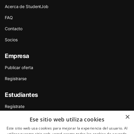
Acerca de StudentJob
FAQ
Contacto
Socios
Empresa
Publicar oferta
Registrarse
Estudiantes
Regístrate
×
Tips para Candidatos/as
Ese sitio web utiliza cookies
Este sitio web usa cookies para mejorar la experiencia del usuario. Al
Encuentra trabajo para estudiantes
utilizar nuestro sitio web, usted acepta todas las cookies de acuerdo