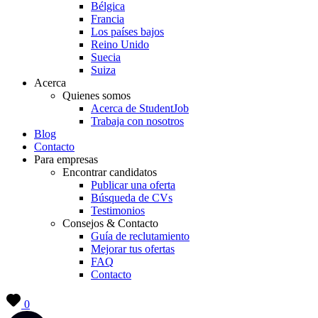
Bélgica
Francia
Los países bajos
Reino Unido
Suecia
Suiza
Acerca
Quienes somos
Acerca de StudentJob
Trabaja con nosotros
Blog
Contacto
Para empresas
Encontrar candidatos
Publicar una oferta
Búsqueda de CVs
Testimonios
Consejos & Contacto
Guía de reclutamiento
Mejorar tus ofertas
FAQ
Contacto
0