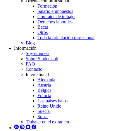
Orientación profesional
Formación
Salario e impuestos
Contratos de trabajo
Derechos laborales
Becas
Otros
Toda la orientación profesional
Blog
Información
Soy empresa
Sobre StudentJob
FAQ
Contacto
International
Alemania
Austria
Bélgica
Francia
Los países bajos
Reino Unido
Suecia
Suiza
Trabajar en el extranjero