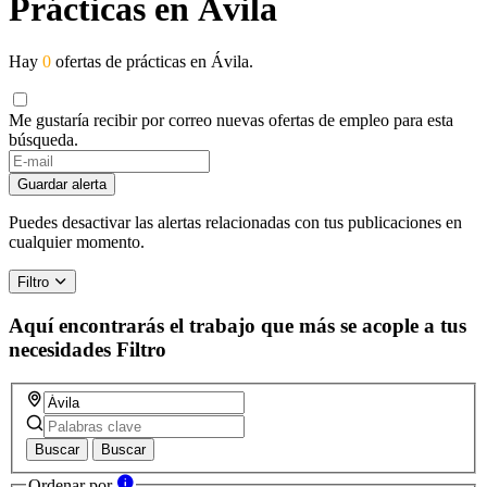
Prácticas en Ávila
Hay
0
ofertas de prácticas en Ávila.
Me gustaría recibir por correo nuevas ofertas de empleo para esta
búsqueda.
If
you
Guardar alerta
are
a
Puedes desactivar las alertas relacionadas con tus publicaciones en
human,
cualquier momento.
ignore
this
Filtro
field
Aquí encontrarás el trabajo que más se acople a tus
necesidades
Filtro
Buscar
Buscar
Ordenar por