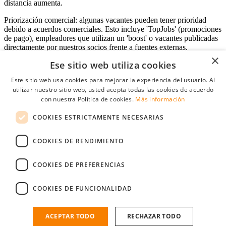
distancia aumenta.
Priorización comercial: algunas vacantes pueden tener prioridad
debido a acuerdos comerciales. Esto incluye 'TopJobs' (promociones
de pago), empleadores que utilizan un 'boost' o vacantes publicadas
directamente por nuestros socios frente a fuentes externas.
×
Ese sitio web utiliza cookies
Este sitio web usa cookies para mejorar la experiencia del usuario. Al
Acceso empresas
utilizar nuestro sitio web, usted acepta todas las cookies de acuerdo
con nuestra Política de cookies.
Más información
E-mail
*
COOKIES ESTRICTAMENTE NECESARIAS
Contraseña
COOKIES DE RENDIMIENTO
Recordarme
¿Olvidó su contraseña
Conectarse
COOKIES DE PREFERENCIAS
Registro gratuito empresas
COOKIES DE FUNCIONALIDAD
Puede acceder a StudentJob si ha creado una cuenta como empresa.
Encuentre al candidato perfecto a tan sólo un par de clicks
ACEPTAR TODO
RECHAZAR TODO