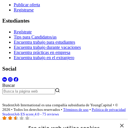
Publicar oferta
Registrarse
Estudiantes
Regístrate
Tips para Candidatos/as
Encuentra trabajo para estudiantes
Encuentra trabajo durante vacaciones
Encuentra prácticas en empresa
Encuentra trabajo en el extranjero
Social
Buscar
StudentJob International es una compañía subsidiaria de YoungCapital • ©
2026 • Todos los derechos reservados •
Términos de uso
•
Politica de privacidad
StudentJob ES score
4.0 - 75 reviews
×