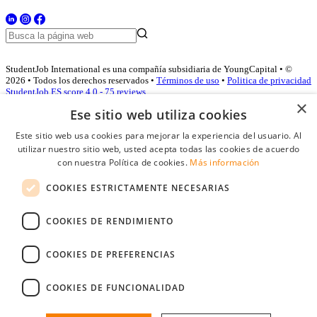
StudentJob International es una compañía subsidiaria de YoungCapital • ©
2026 • Todos los derechos reservados •
Términos de uso
•
Politica de privacidad
StudentJob ES score
4.0 - 75 reviews
×
Ese sitio web utiliza cookies
Este sitio web usa cookies para mejorar la experiencia del usuario. Al
Acceso empresas
utilizar nuestro sitio web, usted acepta todas las cookies de acuerdo
con nuestra Política de cookies.
Más información
E-mail
*
COOKIES ESTRICTAMENTE NECESARIAS
Contraseña
COOKIES DE RENDIMIENTO
Recordarme
¿Olvidó su contraseña
Conectarse
COOKIES DE PREFERENCIAS
Registro gratuito empresas
COOKIES DE FUNCIONALIDAD
Puede acceder a StudentJob si ha creado una cuenta como empresa.