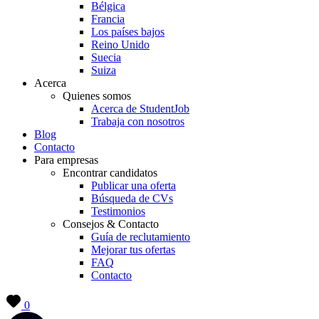
Bélgica
Francia
Los países bajos
Reino Unido
Suecia
Suiza
Acerca
Quienes somos
Acerca de StudentJob
Trabaja con nosotros
Blog
Contacto
Para empresas
Encontrar candidatos
Publicar una oferta
Búsqueda de CVs
Testimonios
Consejos & Contacto
Guía de reclutamiento
Mejorar tus ofertas
FAQ
Contacto
0