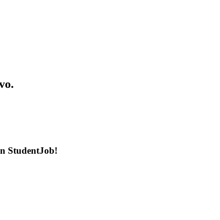
vo.
en StudentJob!