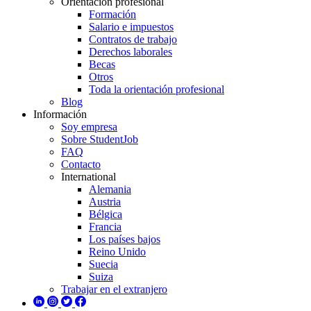
Orientación profesional
Formación
Salario e impuestos
Contratos de trabajo
Derechos laborales
Becas
Otros
Toda la orientación profesional
Blog
Información
Soy empresa
Sobre StudentJob
FAQ
Contacto
International
Alemania
Austria
Bélgica
Francia
Los países bajos
Reino Unido
Suecia
Suiza
Trabajar en el extranjero