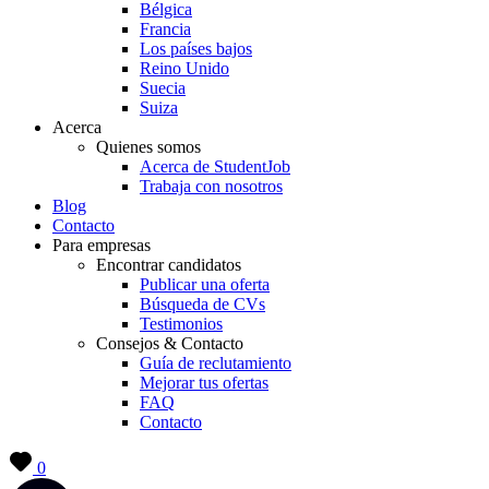
Bélgica
Francia
Los países bajos
Reino Unido
Suecia
Suiza
Acerca
Quienes somos
Acerca de StudentJob
Trabaja con nosotros
Blog
Contacto
Para empresas
Encontrar candidatos
Publicar una oferta
Búsqueda de CVs
Testimonios
Consejos & Contacto
Guía de reclutamiento
Mejorar tus ofertas
FAQ
Contacto
0