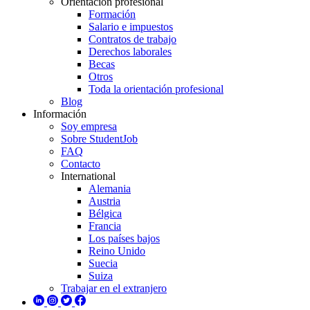
Orientación profesional
Formación
Salario e impuestos
Contratos de trabajo
Derechos laborales
Becas
Otros
Toda la orientación profesional
Blog
Información
Soy empresa
Sobre StudentJob
FAQ
Contacto
International
Alemania
Austria
Bélgica
Francia
Los países bajos
Reino Unido
Suecia
Suiza
Trabajar en el extranjero