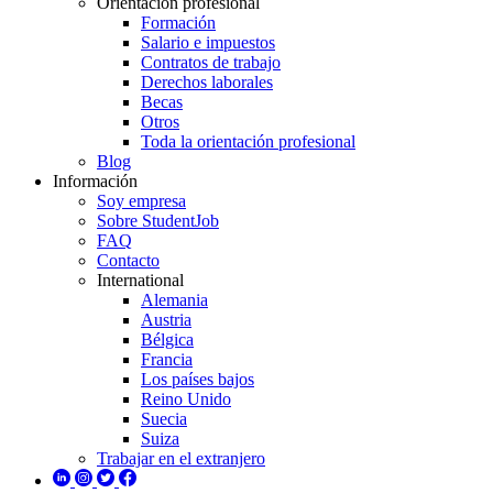
Orientación profesional
Formación
Salario e impuestos
Contratos de trabajo
Derechos laborales
Becas
Otros
Toda la orientación profesional
Blog
Información
Soy empresa
Sobre StudentJob
FAQ
Contacto
International
Alemania
Austria
Bélgica
Francia
Los países bajos
Reino Unido
Suecia
Suiza
Trabajar en el extranjero