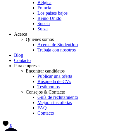
Bélgica
Francia
Los países bajos
Reino Unido
Suecia
Suiza
Acerca
Quienes somos
Acerca de StudentJob
Trabaja con nosotros
Blog
Contacto
Para empresas
Encontrar candidatos
Publicar una oferta
Búsqueda de CVs
Testimonios
Consejos & Contacto
Guía de reclutamiento
Mejorar tus ofertas
FAQ
Contacto
0