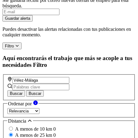
Me gustaría recibir por correo nuevas ofertas de empleo para esta
búsqueda.
If
you
Guardar alerta
are
a
Puedes desactivar las alertas relacionadas con tus publicaciones en
human,
cualquier momento.
ignore
this
Filtro
field
Aquí encontrarás el trabajo que más se acople a tus
necesidades
Filtro
Buscar
Buscar
Ordenar por
Distancia
A menos de 10 km
0
A menos de 25 km
0