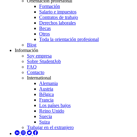
Orientación profesional
Formación
Salario e impuestos
Contratos de trabajo
Derechos laborales
Becas
Otros
Toda la orientación profesional
Blog
Información
Soy empresa
Sobre StudentJob
FAQ
Contacto
International
Alemania
Austria
Bélgica
Francia
Los países bajos
Reino Unido
Suecia
Suiza
Trabajar en el extranjero