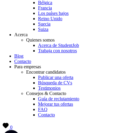
Bélgica
Francia
Los países bajos
Reino Unido
Suecia
Suiza
Acerca
Quienes somos
Acerca de StudentJob
Trabaja con nosotros
Blog
Contacto
Para empresas
Encontrar candidatos
Publicar una oferta
Búsqueda de CVs
Testimonios
Consejos & Contacto
Guía de reclutamiento
Mejorar tus ofertas
FAQ
Contacto
0