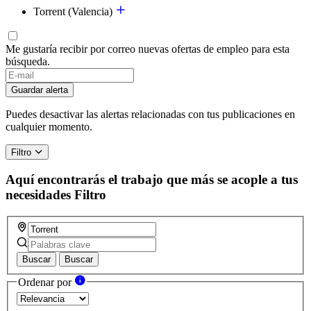
Torrent (Valencia)
Me gustaría recibir por correo nuevas ofertas de empleo para esta
búsqueda.
If
you
Guardar alerta
are
a
Puedes desactivar las alertas relacionadas con tus publicaciones en
human,
cualquier momento.
ignore
this
Filtro
field
Aquí encontrarás el trabajo que más se acople a tus
necesidades
Filtro
Buscar
Buscar
Ordenar por