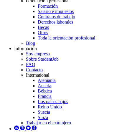
Orientación profesional
Formación
Salario e impuestos
Contratos de trabajo
Derechos laborales
Becas
Otros
Toda la orientación profesional
Blog
Información
Soy empresa
Sobre StudentJob
FAQ
Contacto
International
Alemania
Austria
Bélgica
Francia
Los países bajos
Reino Unido
Suecia
Suiza
Trabajar en el extranjero