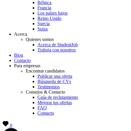
Bélgica
Francia
Los países bajos
Reino Unido
Suecia
Suiza
Acerca
Quienes somos
Acerca de StudentJob
Trabaja con nosotros
Blog
Contacto
Para empresas
Encontrar candidatos
Publicar una oferta
Búsqueda de CVs
Testimonios
Consejos & Contacto
Guía de reclutamiento
Mejorar tus ofertas
FAQ
Contacto
0