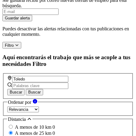
Me gustaría recibir por correo nuevas ofertas de empleo para esta
búsqueda.
If
you
Guardar alerta
are
a
Puedes desactivar las alertas relacionadas con tus publicaciones en
human,
cualquier momento.
ignore
this
Filtro
field
Aquí encontrarás el trabajo que más se acople a tus
necesidades
Filtro
Buscar
Buscar
Ordenar por
Distancia
A menos de 10 km
0
A menos de 25 km
0