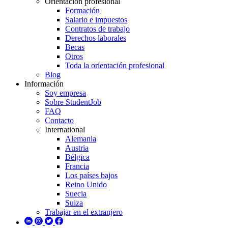
Orientación profesional
Formación
Salario e impuestos
Contratos de trabajo
Derechos laborales
Becas
Otros
Toda la orientación profesional
Blog
Información
Soy empresa
Sobre StudentJob
FAQ
Contacto
International
Alemania
Austria
Bélgica
Francia
Los países bajos
Reino Unido
Suecia
Suiza
Trabajar en el extranjero