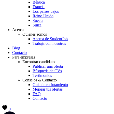
Bélgica
Francia
Los países bajos
Reino Unido
Suecia
Suiza
Acerca
Quienes somos
Acerca de StudentJob
Trabaja con nosotros
Blog
Contacto
Para empresas
Encontrar candidatos
Publicar una oferta
Búsqueda de CVs
Testimonios
Consejos & Contacto
Guía de reclutamiento
Mejorar tus ofertas
FAQ
Contacto
0