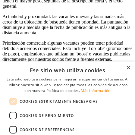
tienen el mayor peso, seguidas de la descripción corta y el texto
general.
Actualidad y proximidad: las vacantes nuevas y las situadas más
cerca de tu ubicación de búsqueda tienen prioridad. La puntuación
disminuye a medida que la fecha de publicación es más antigua o la
distancia aumenta.
Priorización comercial: algunas vacantes pueden tener prioridad
debido a acuerdos comerciales. Esto incluye 'TopJobs' (promociones
de pago), empleadores que utilizan un 'boost' o vacantes publicadas
directamente por nuestros socios frente a fuentes externas.
×
Ese sitio web utiliza cookies
Este sitio web usa cookies para mejorar la experiencia del usuario. Al
Acceso empresas
utilizar nuestro sitio web, usted acepta todas las cookies de acuerdo
con nuestra Política de cookies.
Más información
E-mail
*
COOKIES ESTRICTAMENTE NECESARIAS
Contraseña
COOKIES DE RENDIMIENTO
Recordarme
¿Olvidó su contraseña
Conectarse
COOKIES DE PREFERENCIAS