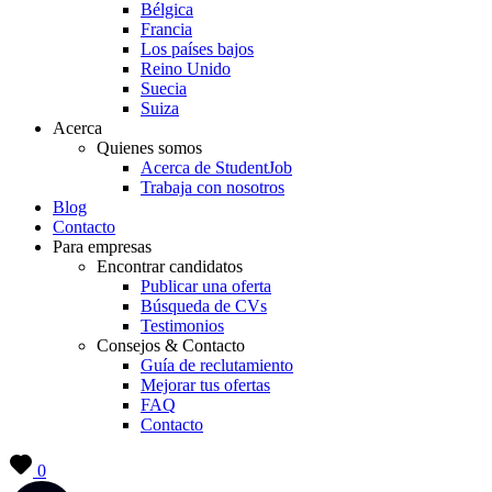
Bélgica
Francia
Los países bajos
Reino Unido
Suecia
Suiza
Acerca
Quienes somos
Acerca de StudentJob
Trabaja con nosotros
Blog
Contacto
Para empresas
Encontrar candidatos
Publicar una oferta
Búsqueda de CVs
Testimonios
Consejos & Contacto
Guía de reclutamiento
Mejorar tus ofertas
FAQ
Contacto
0