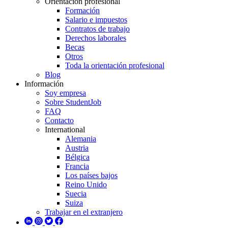
Orientación profesional
Formación
Salario e impuestos
Contratos de trabajo
Derechos laborales
Becas
Otros
Toda la orientación profesional
Blog
Información
Soy empresa
Sobre StudentJob
FAQ
Contacto
International
Alemania
Austria
Bélgica
Francia
Los países bajos
Reino Unido
Suecia
Suiza
Trabajar en el extranjero