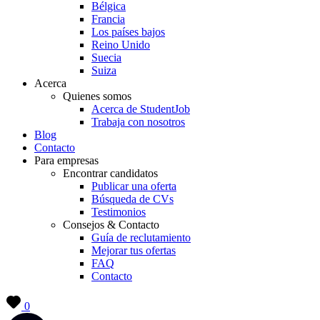
Bélgica
Francia
Los países bajos
Reino Unido
Suecia
Suiza
Acerca
Quienes somos
Acerca de StudentJob
Trabaja con nosotros
Blog
Contacto
Para empresas
Encontrar candidatos
Publicar una oferta
Búsqueda de CVs
Testimonios
Consejos & Contacto
Guía de reclutamiento
Mejorar tus ofertas
FAQ
Contacto
0