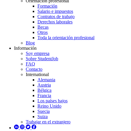
Orientación profesional
Formación
Salario e impuestos
Contratos de trabajo
Derechos laborales
Becas
Otros
Toda la orientación profesional
Blog
Información
Soy empresa
Sobre StudentJob
FAQ
Contacto
International
Alemania
Austria
Bélgica
Francia
Los países bajos
Reino Unido
Suecia
Suiza
Trabajar en el extranjero