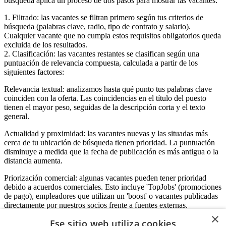
búsqueda aplica un proceso de dos pasos para mostrar las vacantes:
1. Filtrado: las vacantes se filtran primero según tus criterios de
búsqueda (palabras clave, radio, tipo de contrato y salario).
Cualquier vacante que no cumpla estos requisitos obligatorios queda
excluida de los resultados.
2. Clasificación: las vacantes restantes se clasifican según una
puntuación de relevancia compuesta, calculada a partir de los
siguientes factores:
Relevancia textual: analizamos hasta qué punto tus palabras clave
coinciden con la oferta. Las coincidencias en el título del puesto
tienen el mayor peso, seguidas de la descripción corta y el texto
general.
Actualidad y proximidad: las vacantes nuevas y las situadas más
cerca de tu ubicación de búsqueda tienen prioridad. La puntuación
disminuye a medida que la fecha de publicación es más antigua o la
distancia aumenta.
Priorización comercial: algunas vacantes pueden tener prioridad
debido a acuerdos comerciales. Esto incluye 'TopJobs' (promociones
de pago), empleadores que utilizan un 'boost' o vacantes publicadas
directamente por nuestros socios frente a fuentes externas.
×
Ese sitio web utiliza cookies