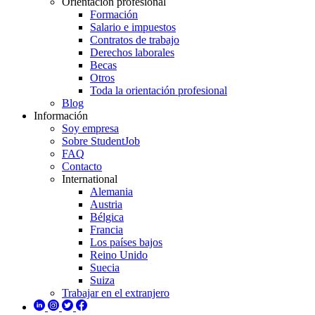
Orientación profesional
Formación
Salario e impuestos
Contratos de trabajo
Derechos laborales
Becas
Otros
Toda la orientación profesional
Blog
Información
Soy empresa
Sobre StudentJob
FAQ
Contacto
International
Alemania
Austria
Bélgica
Francia
Los países bajos
Reino Unido
Suecia
Suiza
Trabajar en el extranjero