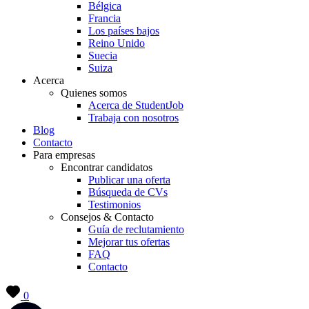
Bélgica
Francia
Los países bajos
Reino Unido
Suecia
Suiza
Acerca
Quienes somos
Acerca de StudentJob
Trabaja con nosotros
Blog
Contacto
Para empresas
Encontrar candidatos
Publicar una oferta
Búsqueda de CVs
Testimonios
Consejos & Contacto
Guía de reclutamiento
Mejorar tus ofertas
FAQ
Contacto
0