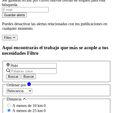
Me gustaría recibir por correo nuevas ofertas de empleo para esta
búsqueda.
If
you
Guardar alerta
are
a
Puedes desactivar las alertas relacionadas con tus publicaciones en
human,
cualquier momento.
ignore
this
Filtro
field
Aquí encontrarás el trabajo que más se acople a tus
necesidades
Filtro
Buscar
Buscar
Ordenar por
Distancia
A menos de 10 km
0
A menos de 25 km
0