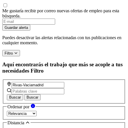
Me gustaría recibir por correo nuevas ofertas de empleo para esta
búsqueda.
If
you
Guardar alerta
are
a
Puedes desactivar las alertas relacionadas con tus publicaciones en
human,
cualquier momento.
ignore
this
Filtro
field
Aquí encontrarás el trabajo que más se acople a tus
necesidades
Filtro
Buscar
Buscar
Ordenar por
Distancia