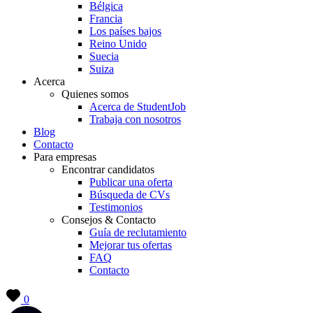
Bélgica
Francia
Los países bajos
Reino Unido
Suecia
Suiza
Acerca
Quienes somos
Acerca de StudentJob
Trabaja con nosotros
Blog
Contacto
Para empresas
Encontrar candidatos
Publicar una oferta
Búsqueda de CVs
Testimonios
Consejos & Contacto
Guía de reclutamiento
Mejorar tus ofertas
FAQ
Contacto
0