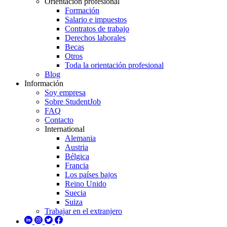
Orientación profesional
Formación
Salario e impuestos
Contratos de trabajo
Derechos laborales
Becas
Otros
Toda la orientación profesional
Blog
Información
Soy empresa
Sobre StudentJob
FAQ
Contacto
International
Alemania
Austria
Bélgica
Francia
Los países bajos
Reino Unido
Suecia
Suiza
Trabajar en el extranjero