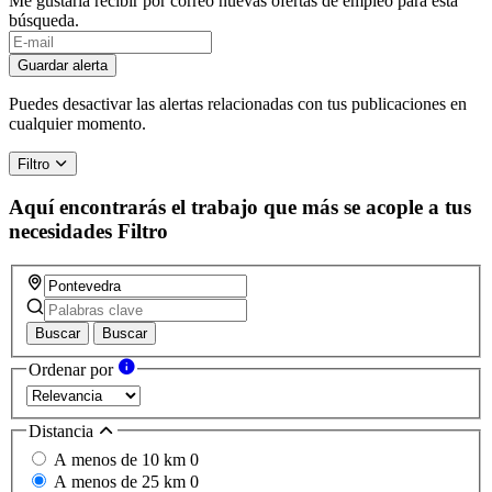
Me gustaría recibir por correo nuevas ofertas de empleo para esta
búsqueda.
If
you
Guardar alerta
are
a
Puedes desactivar las alertas relacionadas con tus publicaciones en
human,
cualquier momento.
ignore
this
Filtro
field
Aquí encontrarás el trabajo que más se acople a tus
necesidades
Filtro
Buscar
Buscar
Ordenar por
Distancia
A menos de 10 km
0
A menos de 25 km
0