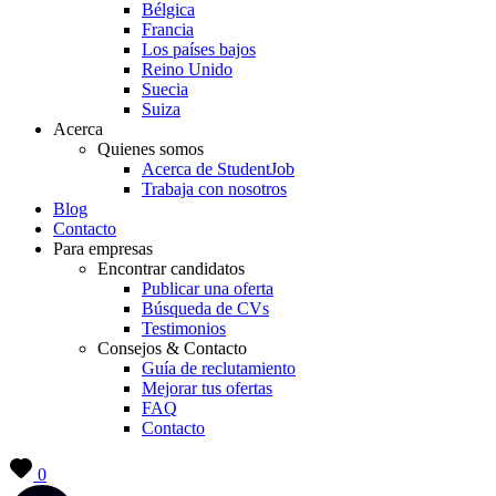
Bélgica
Francia
Los países bajos
Reino Unido
Suecia
Suiza
Acerca
Quienes somos
Acerca de StudentJob
Trabaja con nosotros
Blog
Contacto
Para empresas
Encontrar candidatos
Publicar una oferta
Búsqueda de CVs
Testimonios
Consejos & Contacto
Guía de reclutamiento
Mejorar tus ofertas
FAQ
Contacto
0