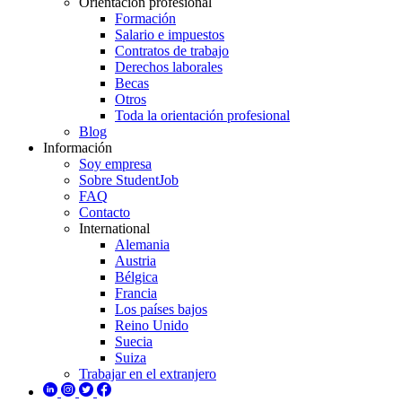
Orientación profesional
Formación
Salario e impuestos
Contratos de trabajo
Derechos laborales
Becas
Otros
Toda la orientación profesional
Blog
Información
Soy empresa
Sobre StudentJob
FAQ
Contacto
International
Alemania
Austria
Bélgica
Francia
Los países bajos
Reino Unido
Suecia
Suiza
Trabajar en el extranjero