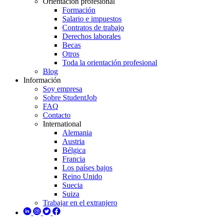
Orientación profesional
Formación
Salario e impuestos
Contratos de trabajo
Derechos laborales
Becas
Otros
Toda la orientación profesional
Blog
Información
Soy empresa
Sobre StudentJob
FAQ
Contacto
International
Alemania
Austria
Bélgica
Francia
Los países bajos
Reino Unido
Suecia
Suiza
Trabajar en el extranjero