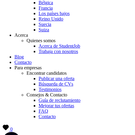
Bélgica
Francia
Los países bajos
Reino Unido
Suecia
Suiza
Acerca
Quienes somos
Acerca de StudentJob
Trabaja con nosotros
Blog
Contacto
Para empresas
Encontrar candidatos
Publicar una oferta
Búsqueda de CVs
Testimonios
Consejos & Contacto
Guía de reclutamiento
Mejorar tus ofertas
FAQ
Contacto
0