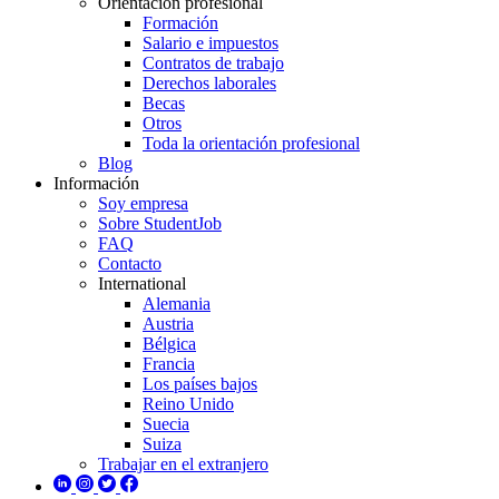
Orientación profesional
Formación
Salario e impuestos
Contratos de trabajo
Derechos laborales
Becas
Otros
Toda la orientación profesional
Blog
Información
Soy empresa
Sobre StudentJob
FAQ
Contacto
International
Alemania
Austria
Bélgica
Francia
Los países bajos
Reino Unido
Suecia
Suiza
Trabajar en el extranjero