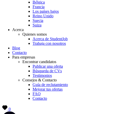
Bélgica
Francia
Los países bajos
Reino Unido
Suecia
Suiza
Acerca
Quienes somos
Acerca de StudentJob
Trabaja con nosotros
Blog
Contacto
Para empresas
Encontrar candidatos
Publicar una oferta
Búsqueda de CVs
Testimonios
Consejos & Contacto
Guía de reclutamiento
Mejorar tus ofertas
FAQ
Contacto
0