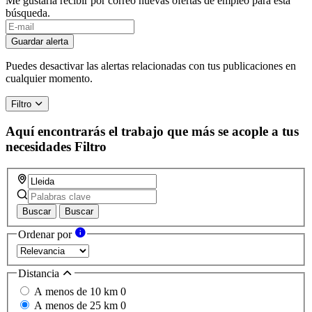
Me gustaría recibir por correo nuevas ofertas de empleo para esta
búsqueda.
If
you
Guardar alerta
are
a
Puedes desactivar las alertas relacionadas con tus publicaciones en
human,
cualquier momento.
ignore
this
Filtro
field
Aquí encontrarás el trabajo que más se acople a tus
necesidades
Filtro
Buscar
Buscar
Ordenar por
Distancia
A menos de 10 km
0
A menos de 25 km
0