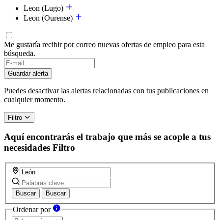
Leon (Lugo)
Leon (Ourense)
Me gustaría recibir por correo nuevas ofertas de empleo para esta
búsqueda.
If
you
Guardar alerta
are
a
Puedes desactivar las alertas relacionadas con tus publicaciones en
human,
cualquier momento.
ignore
this
Filtro
field
Aquí encontrarás el trabajo que más se acople a tus
necesidades
Filtro
Buscar
Buscar
Ordenar por