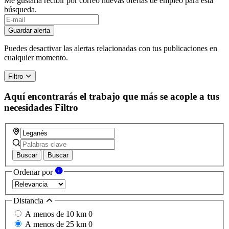
Me gustaría recibir por correo nuevas ofertas de empleo para esta
búsqueda.
If
you
Guardar alerta
are
a
Puedes desactivar las alertas relacionadas con tus publicaciones en
human,
cualquier momento.
ignore
this
Filtro
field
Aquí encontrarás el trabajo que más se acople a tus
necesidades
Filtro
Buscar
Buscar
Ordenar por
Distancia
A menos de 10 km
0
A menos de 25 km
0