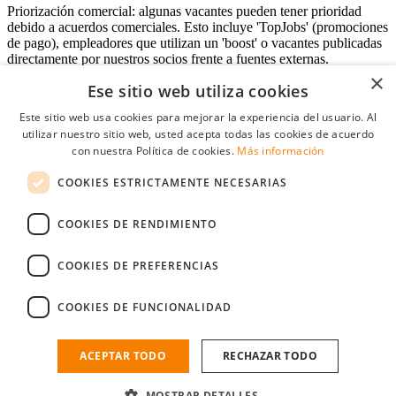
Priorización comercial: algunas vacantes pueden tener prioridad
debido a acuerdos comerciales. Esto incluye 'TopJobs' (promociones
de pago), empleadores que utilizan un 'boost' o vacantes publicadas
directamente por nuestros socios frente a fuentes externas.
×
Ese sitio web utiliza cookies
Este sitio web usa cookies para mejorar la experiencia del usuario. Al
Acceso empresas
utilizar nuestro sitio web, usted acepta todas las cookies de acuerdo
con nuestra Política de cookies.
Más información
E-mail
*
COOKIES ESTRICTAMENTE NECESARIAS
Contraseña
COOKIES DE RENDIMIENTO
Recordarme
¿Olvidó su contraseña
Conectarse
COOKIES DE PREFERENCIAS
Registro gratuito empresas
COOKIES DE FUNCIONALIDAD
Puede acceder a StudentJob si ha creado una cuenta como empresa.
Encuentre al candidato perfecto a tan sólo un par de clicks
ACEPTAR TODO
RECHAZAR TODO
¿No tiene una cuenta de empresa?
MOSTRAR DETALLES