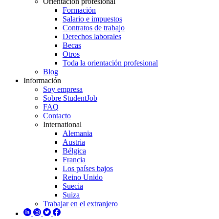
Orientación profesional
Formación
Salario e impuestos
Contratos de trabajo
Derechos laborales
Becas
Otros
Toda la orientación profesional
Blog
Información
Soy empresa
Sobre StudentJob
FAQ
Contacto
International
Alemania
Austria
Bélgica
Francia
Los países bajos
Reino Unido
Suecia
Suiza
Trabajar en el extranjero