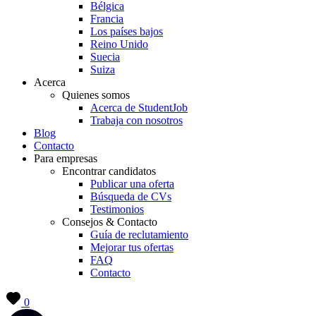
Bélgica
Francia
Los países bajos
Reino Unido
Suecia
Suiza
Acerca
Quienes somos
Acerca de StudentJob
Trabaja con nosotros
Blog
Contacto
Para empresas
Encontrar candidatos
Publicar una oferta
Búsqueda de CVs
Testimonios
Consejos & Contacto
Guía de reclutamiento
Mejorar tus ofertas
FAQ
Contacto
0