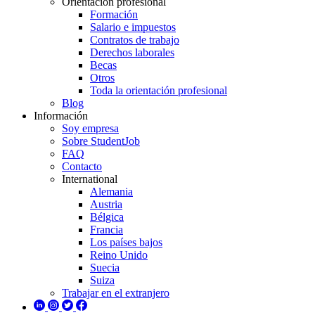
Orientación profesional
Formación
Salario e impuestos
Contratos de trabajo
Derechos laborales
Becas
Otros
Toda la orientación profesional
Blog
Información
Soy empresa
Sobre StudentJob
FAQ
Contacto
International
Alemania
Austria
Bélgica
Francia
Los países bajos
Reino Unido
Suecia
Suiza
Trabajar en el extranjero