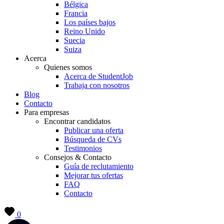
Bélgica
Francia
Los países bajos
Reino Unido
Suecia
Suiza
Acerca
Quienes somos
Acerca de StudentJob
Trabaja con nosotros
Blog
Contacto
Para empresas
Encontrar candidatos
Publicar una oferta
Búsqueda de CVs
Testimonios
Consejos & Contacto
Guía de reclutamiento
Mejorar tus ofertas
FAQ
Contacto
0