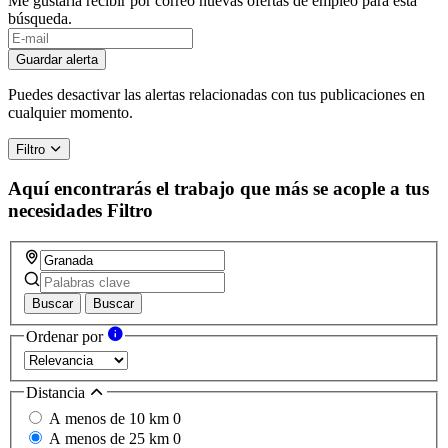
Me gustaría recibir por correo nuevas ofertas de empleo para esta
búsqueda.
If
you
Guardar alerta
are
a
Puedes desactivar las alertas relacionadas con tus publicaciones en
human,
cualquier momento.
ignore
this
Filtro
field
Aquí encontrarás el trabajo que más se acople a tus
necesidades
Filtro
Buscar
Buscar
Ordenar por
Distancia
A menos de 10 km
0
A menos de 25 km
0