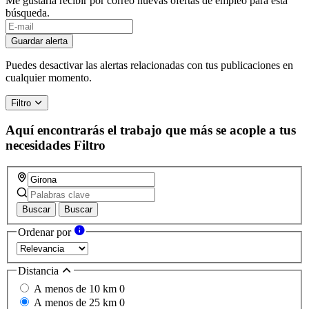
Me gustaría recibir por correo nuevas ofertas de empleo para esta
búsqueda.
If
you
Guardar alerta
are
a
Puedes desactivar las alertas relacionadas con tus publicaciones en
human,
cualquier momento.
ignore
this
Filtro
field
Aquí encontrarás el trabajo que más se acople a tus
necesidades
Filtro
Buscar
Buscar
Ordenar por
Distancia
A menos de 10 km
0
A menos de 25 km
0