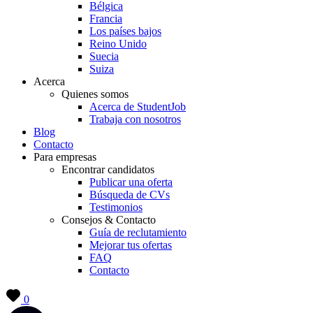
Bélgica
Francia
Los países bajos
Reino Unido
Suecia
Suiza
Acerca
Quienes somos
Acerca de StudentJob
Trabaja con nosotros
Blog
Contacto
Para empresas
Encontrar candidatos
Publicar una oferta
Búsqueda de CVs
Testimonios
Consejos & Contacto
Guía de reclutamiento
Mejorar tus ofertas
FAQ
Contacto
0