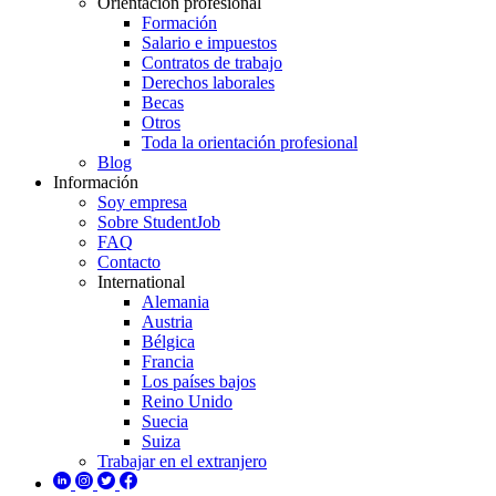
Orientación profesional
Formación
Salario e impuestos
Contratos de trabajo
Derechos laborales
Becas
Otros
Toda la orientación profesional
Blog
Información
Soy empresa
Sobre StudentJob
FAQ
Contacto
International
Alemania
Austria
Bélgica
Francia
Los países bajos
Reino Unido
Suecia
Suiza
Trabajar en el extranjero