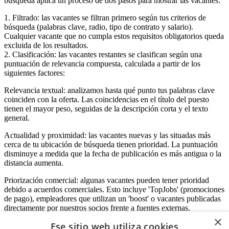
búsqueda aplica un proceso de dos pasos para mostrar las vacantes:
1. Filtrado: las vacantes se filtran primero según tus criterios de
búsqueda (palabras clave, radio, tipo de contrato y salario).
Cualquier vacante que no cumpla estos requisitos obligatorios queda
excluida de los resultados.
2. Clasificación: las vacantes restantes se clasifican según una
puntuación de relevancia compuesta, calculada a partir de los
siguientes factores:
Relevancia textual: analizamos hasta qué punto tus palabras clave
coinciden con la oferta. Las coincidencias en el título del puesto
tienen el mayor peso, seguidas de la descripción corta y el texto
general.
Actualidad y proximidad: las vacantes nuevas y las situadas más
cerca de tu ubicación de búsqueda tienen prioridad. La puntuación
disminuye a medida que la fecha de publicación es más antigua o la
distancia aumenta.
Priorización comercial: algunas vacantes pueden tener prioridad
debido a acuerdos comerciales. Esto incluye 'TopJobs' (promociones
de pago), empleadores que utilizan un 'boost' o vacantes publicadas
directamente por nuestros socios frente a fuentes externas.
×
Ese sitio web utiliza cookies