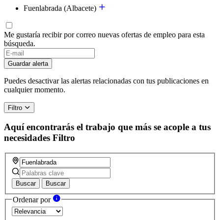
Fuenlabrada (Albacete)
Me gustaría recibir por correo nuevas ofertas de empleo para esta
búsqueda.
If
you
Guardar alerta
are
a
Puedes desactivar las alertas relacionadas con tus publicaciones en
human,
cualquier momento.
ignore
this
Filtro
field
Aquí encontrarás el trabajo que más se acople a tus
necesidades
Filtro
Buscar
Buscar
Ordenar por